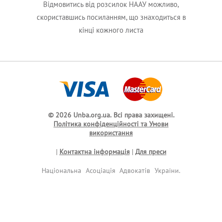
Відмовитись від розсилок НААУ можливо,
скориставшись посиланням, що знаходиться в
кінці кожного листа
© 2026 Unba.org.ua.
Всі права захищені.
Політика конфіденційності та Умови
використання
|
Контактна інформація
|
Для преси
Національна Асоціація Адвокатів України.
Передрук та інше використання матеріалів,
що розміщені на даному веб-сайті,
дозволяється за умови посилання на
джерело. Інтернет-видання та засоби
масової інформації можуть