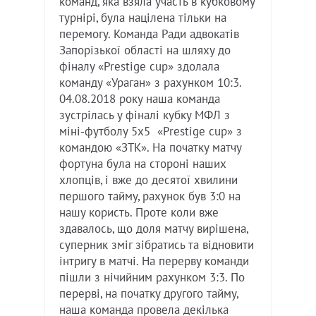
команд, яка взяла участь в кубковому
турнірі, була націлена тільки на
перемогу. Команда Ради адвокатів
Запорізької області на шляху до
фіналу «Prestige cup» здолала
команду «Ураган» з рахунком 10:3.
04.08.2018 року наша команда
зустрілась у фіналі кубку МФЛ з
міні-футболу 5х5 «Prestige cup» з
командою «ЗТК». На початку матчу
фортуна була на стороні наших
хлопців, і вже до десятої хвилини
першого тайму, рахунок був 3:0 на
нашу користь. Проте коли вже
здавалось, що доля матчу вирішена,
суперник зміг зібратись та відновити
інтригу в матчі. На перерву команди
пішли з нічийним рахунком 3:3. По
перерві, на початку другого тайму,
наша команда провела декілька