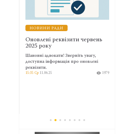
НОВИНИ РАДИ
ти червень
Запорізького адвоката Вадима
Лаврівського призначено…
іть увагу,
Розпорядженням Голови Національної
ро оновлені
асоціації адвокатів України та Ради
адвокатів України Лідії Ізовітової N 168
1979
від 22 жовтня 2024 року запорізького
адвоката Вадима Лаврівського
призначено Представником
Національної асоціації адвокатів
України у Чеський Республіці, в місті
Карлові Вари.
15:48 Пн
28.10.24
2772